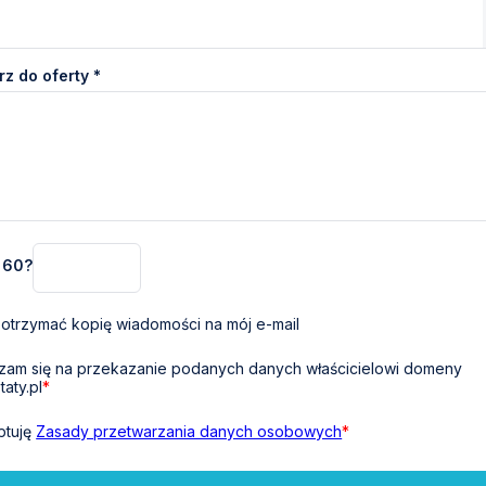
z do oferty *
+ 60?
otrzymać kopię wiadomości na mój e-mail
am się na przekazanie podanych danych właścicielowi domeny
taty.pl
*
ptuję
Zasady przetwarzania danych osobowych
*