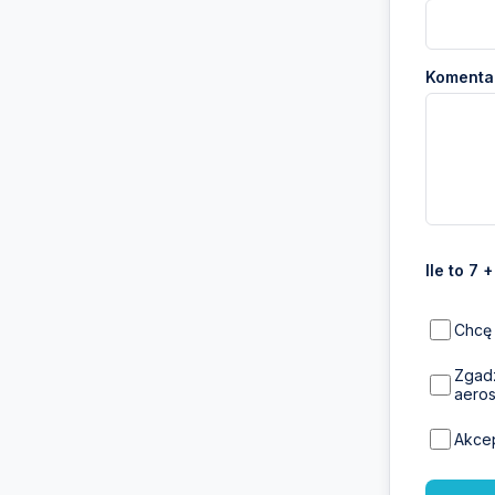
Komentar
Ile to 7 
Chcę 
Zgadz
aeros
Akce